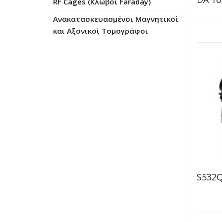
RF Cages (Κλωβοί Faraday)
Ανακατασκευασμένοι Μαγνητικοί
και Αξονικοί Τομογράφοι
S532Q