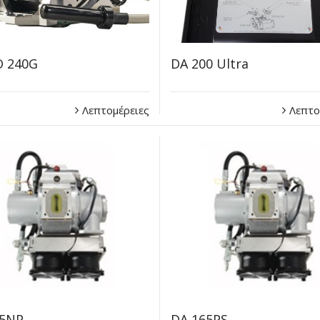
O 240G
DA 200 Ultra
Λεπτομέρειες
Λεπτο
65NP
DA 165PS